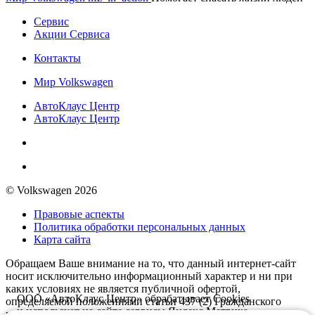
Сервис
Акции Сервиса
Контакты
Мир Volkswagen
АвтоКлаус Центр
АвтоКлаус Центр
© Volkswagen 2026
Правовые аспекты
Политика обработки персональных данных
Карта сайта
Обращаем Ваше внимание на то, что данный интернет-сайт
носит исключительно информационный характер и ни при
каких условиях не является публичной офертой,
ООО «АвтоКлаус Центр» обрабатывает Cookies
определяемой положениями статьи 437 (2) Гражданского
и использует на сайте сервисы Яндекс.Метрика
кодекса Российской Федерации. Для автомобилей Volkswagen