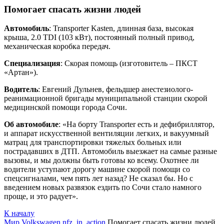
Помогает спасать жизни людей
Автомобиль
: Transporter Kasten, длинная база, высокая
крыша, 2.0 TDI (103 кВт), постоянный полный привод,
механическая коробка передач.
Специализация
: Скорая помощь (изготовитель – ПКСТ
«Артан»).
Водитель
: Евгений Дульнев, фельдшер анестезиолого-
реанимационной бригады муниципальной станции скорой
медицинской помощи города Сочи.
Об автомобиле
: «На борту Transporter есть и дефибриллятор,
и аппарат искусственной вентиляции легких, и вакуумный
матрац для транспортировки тяжелых больных или
пострадавших в ДТП. Автомобиль выезжает на самые разные
вызовы, и мы должны быть готовы ко всему. Охотнее ли
водители уступают дорогу машине скорой помощи со
спецсигналами, чем пять лет назад? Не сказал бы. Но с
введением новых развязок ездить по Сочи стало намного
проще, и это радует».
К началу
Мир Volkswagen
nfz_in_action
Помогает спасать жизни людей