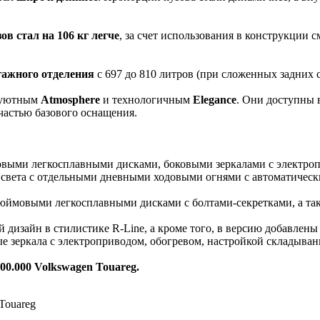
зов стал на 106 кг легче
, за счет использования в конструкции
гажного отделения
с 697 до 810 литров (при сложенных задних с
: уютным
Atmosphere
и технологичным
Elegance
. Они доступны 
частью базового оснащения.
овыми легкосплавными дисками, боковыми зеркалами с электро
 света с отдельными дневными ходовыми огнями с автоматичес
дюймовыми легкосплавными дисками с болтами-секретками, а та
дизайн в стилистике R-Line, а кроме того, в версию добавлены
 зеркала с электроприводом, обогревом, настройкой складыван
00.000 Volkswagen Touareg.
Touareg