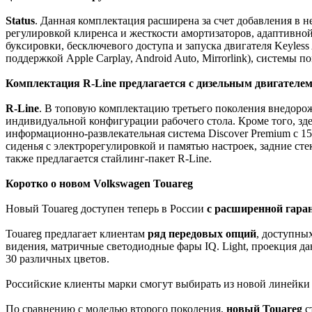
Status
. Данная комплектация расширена за счет добавления в 
регулировкой клиренса и жесткости амортизаторов, адаптивно
буксировки, бесключевого доступа и запуска двигателя Keyless
поддержкой Apple Carplay, Android Auto, Mirrorlink), системы 
Комплектация R-Line предлагается с дизельным двигателем 249
R-Line
. В топовую комплектацию третьего поколения внедоро
индивидуальной конфигурации рабочего стола. Кроме того, зде
информационно-развлекательная система Discover Premium с 
сиденья с электрорегулировкой и памятью настроек, задние сте
также предлагается стайлинг-пакет R-Line.
Коротко о новом Volkswagen Touareg
Новый Touareg доступен теперь в России
с расширенной гара
Touareg предлагает клиентам
ряд передовых опций
, доступны
видения, матричные светодиодные фары IQ. Light, проекция да
30 различных цветов.
Российские клиенты марки смогут выбирать из новой линейк
По сравнению с моделью второго поколения,
новый Touareg
с