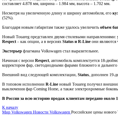
составляет 4.878 мм, ширина – 1.984 мм, высота – 1.702 мм.
Несмотря на увеличенную длину и ширину автомобиля, его
ку
(52%).
Благодаря новым габаритам также удалось увеличить
объем ба
Новый Touareg представлен двумя стилевыми направлениями
Respect
– как опции, а в версиях
Status и R-Line
они являются 
Экстерьер
флагмана Volkswagen стал выразительнее.
Начиная с версии
Respect
, автомобиль комплектуется 18-дюйм
корректором фар, светодиодными фарами ближнего и дальнего
Внешний вид следующей комплектации,
Status
, дополнен 19-
В топовом исполнении
R-Line
новый Touareg получил внешний 
выключения фар Coming Home, а также электрохромные боковые
В России за всю историю продаж клиентам передано около 1
К началу
Мир Volkswagen
Новости Volkswagen
Российские цены нового 