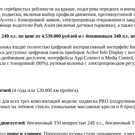
нее серебристых рейлингов на крыше, подогрева передних и вне
й подвески, включая выбор профиля движения, противоугонной 
 Access с блокировкой замков, электропривода открывания и зак
помощи водителю Park Assist (включая датчики парковки), а также
 л.с. по цене от 4.539.000 рублей и с бензиновым 340 л.с. по 
жника входят полностью цифровой интерактивный интерфейс Inn
сь доступны: цифровая панель приборов Active Info Display с 
15-дюймовым дисплеем, интерфейсы App-Connect и Media Contro
кла с тонировкой (80%), рулевая колонка с электроприводом регу
нтией
(4 года или 120.000 км пробега).
х для всех трех комплектаций модели: подвеска PRO (подруливаю
нных на лобовое стекло, уникальные массажные кресла и 8 прог
и
двигателей
: бензиновый TSI мощностью 249 л.с., бензиновый TS
тал
шире и длиннее
. Пропорции кузова стали динамичнее, а вну