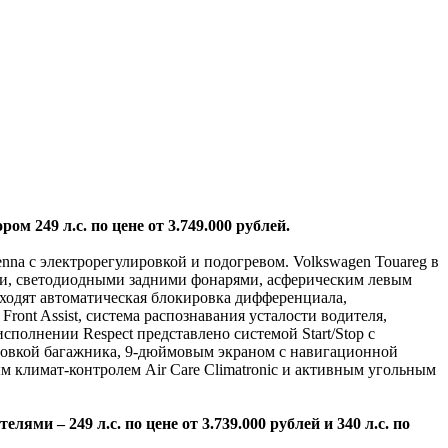
м 249 л.с. по цене от 3.749.000 рублей.
nna с электрорегулировкой и подогревом. Volkswagen Touareg в
ями, светодиодными задними фонарями, асферическим левым
входят автоматическая блокировка дифференциала,
ont Assist, система распознавания усталости водителя,
полнении Respect представлено системой Start/Stop с
ровкой багажника, 9-дюймовым экраном с навигационной
м климат-контролем Air Care Climatronic и активным угольным
ями – 249 л.с. по цене от 3.739.000 рублей и 340 л.с. по