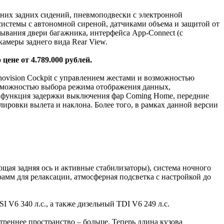
шних задних сидений, пневмоподвески с электронной
системы с автономной сиреной, датчиками объема и защитой от
рывания двери багажника, интерфейса App-Connect (с
 камеры заднего вида Rear View.
цене от 4.789.000 рублей.
ovision Cockpit с управлением жестами и возможностью
возможностью выбора режима отображения данных,
l, функция задержки выключения фар Coming Home, передние
лировки вылета и наклона. Более того, в рамках данной версии
щая задняя ось и активные стабилизаторы), система ночного
рамм для релаксации, атмосферная подсветка с настройкой до
I V6 340 л.с., а также дизельный TDI V6 249 л.с.
треннее пространство – больше. Теперь длина кузова