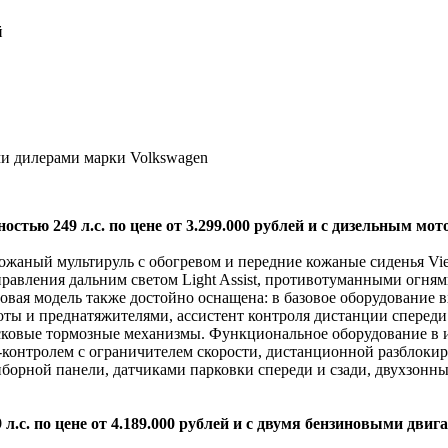
й
и дилерами марки Volkswagen
ью 249 л.с. по цене от 3.299.000 рублей и с дизельным моторо
ожаный мультируль с обогревом и передние кожаные сиденья Vie
правления дальним светом Light Assist, противотуманными огн
новая модель также достойно оснащена: в базовое оборудование 
ы и преднатяжителями, ассистент контроля дистанции спереди Fr
сковые тормозные механизмы. Функциональное оборудование в ис
-контролем с ограничителем скорости, дистанционной разблоки
борной панели, датчиками парковки спереди и сзади, двухзонны
с. по цене от 4.189.000 рублей и с двумя бензиновыми двигател