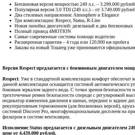
Бензиновая версия мощностью 249 л.с. – 3.299.000 рублей
Популярная версия 3.0 TDI (249 л.с.) – от 3.749.000 рубле
Два стилевых направления: Atmosphere и Elegance
Три комплектации: Respect, Status, R-Line
Новая линейка двигателей: дизельный и два бензиновых
Полный привод 4MOTION
Самые современные системы помощи водителю
Расширенная гарантия – 4 года или 120.000 км пробега
Заказы на новый Touareg уже принимаются официальным
Версия Respect предлагается с бензиновым двигателем мощност
Respect
. Уже в стандартной комплектации комфорт обеспечат к
данной комплектации оснащается системой автоматического у
боковым зеркалом заднего вида. С точки зрения безопасности 
трехточечные ремни безопасности спереди с регулировкой высот
индикатор изменения давления в шинах, передние и задние ди
рекуперативным торможением (для бензиновых версий), круиз
системой Discover Pro, многофункциональным дисплеем на при
фильтром в системе вентиляции.
Исполнение Status предлагается с дизельным двигателем 249 л.
цене от 4.439.000 рублей.