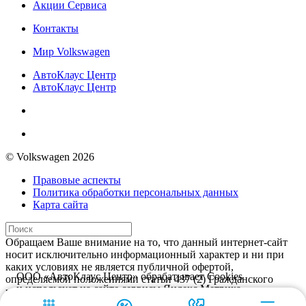
Акции Сервиса
Контакты
Мир Volkswagen
АвтоКлаус Центр
АвтоКлаус Центр
© Volkswagen 2026
Правовые аспекты
Политика обработки персональных данных
Карта сайта
Обращаем Ваше внимание на то, что данный интернет-сайт
носит исключительно информационный характер и ни при
каких условиях не является публичной офертой,
ООО «АвтоКлаус Центр» обрабатывает Cookies
определяемой положениями статьи 437 (2) Гражданского
и использует на сайте сервисы Яндекс.Метрика
кодекса Российской Федерации. Для автомобилей Volkswagen
и Гугл.Аналитика для улучшения использования
Принять
Дилерское предприятие АвтоКлаус Центр осуществляет